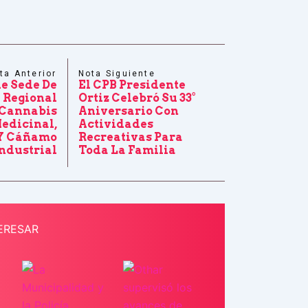
ta Anterior
Nota Siguiente
e Sede De
El CPB Presidente
 Regional
Ortiz Celebró Su 33°
 Cannabis
Aniversario Con
edicinal,
Actividades
 Y Cáñamo
Recreativas Para
ndustrial
Toda La Familia
ERESAR