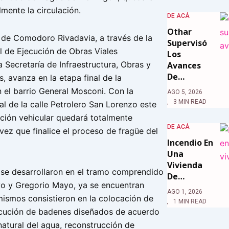
mente la circulación.
DE ACÁ
Othar
 de Comodoro Rivadavia, a través de la
Supervisó
l de Ejecución de Obras Viales
Los
 Secretaría de Infraestructura, Obras y
Avances
De…
s, avanza en la etapa final de la
 el barrio General Mosconi. Con la
AGO 5, 2026
3 MIN READ
ial de la calle Petrolero San Lorenzo este
lación vehicular quedará totalmente
DE ACÁ
vez que finalice el proceso de fragüe del
Incendio En
Una
Vivienda
 se desarrollaron en el tramo comprendido
De…
vo y Gregorio Mayo, ya se encuentran
AGO 1, 2026
mismos consistieron en la colocación de
1 MIN READ
ecución de badenes diseñados de acuerdo
natural del agua, reconstrucción de