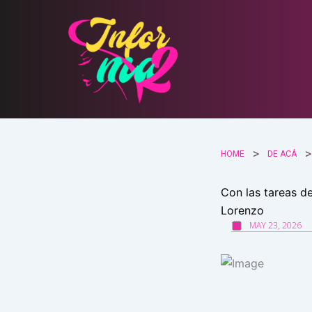
Ir
al
contenido
HOME
DE ACÁ
Con las tareas de
Lorenzo
MAY 23, 2026