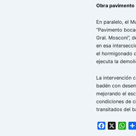
Obra pavimento 
En paralelo, el 
“Pavimento bocac
Gral. Mosconi”, d
en esa intersecci
el hormigonado d
ejecuta la demol
La intervención 
badén con desemb
mejorando el esc
condiciones de c
transitados del ba
Facebook
X
Wha