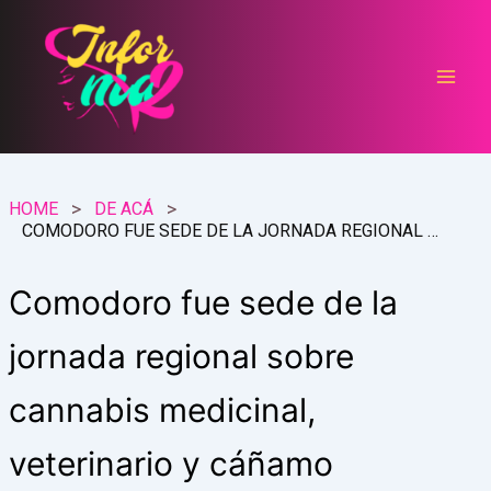
Ir
al
contenido
HOME
DE ACÁ
COMODORO FUE SEDE DE LA JORNADA REGIONAL SOBRE CANNABIS MEDICINAL, VETERINARIO Y CÁÑAMO INDUSTRIAL
Comodoro fue sede de la
jornada regional sobre
cannabis medicinal,
veterinario y cáñamo