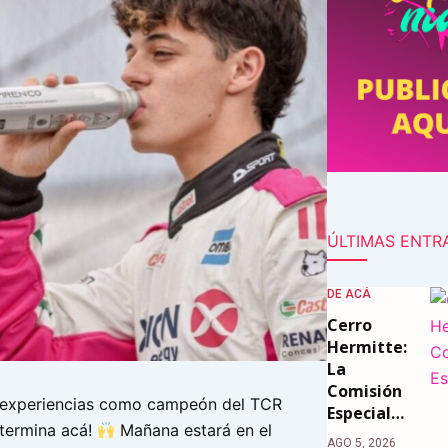
ÚLTIMAS ENTR
DE ACÁ
Cerro
Hermitte:
La
Comisión
 experiencias como campeón del TCR
Especial…
 termina acá!
Mañana estará en el
AGO 5, 2026