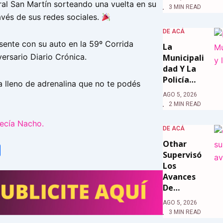
l San Martín sorteando una vuelta en su
3 MIN READ
avés de sus redes sociales.
DE ACÁ
sente con su auto en la 59º Corrida
La
versario Diario Crónica.
Municipali
Dad Y La
Policía…
a lleno de adrenalina que no te podés
AGO 5, 2026
2 MIN READ
ecía Nacho.
DE ACÁ
Othar
tsApp
Share
Supervisó
Los
Avances
De…
AGO 5, 2026
3 MIN READ