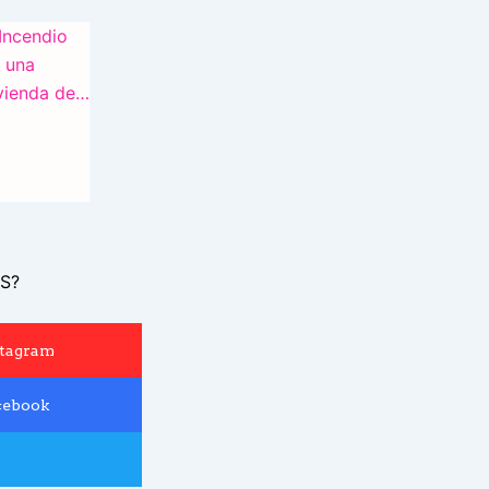
S?
stagram
cebook