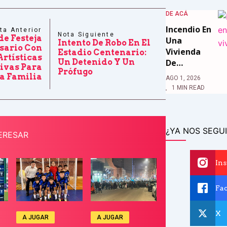
DE ACÁ
Incendio En
ta Anterior
Nota Siguiente
de Festeja
Una
Intento De Robo En El
rsario Con
Vivienda
Estadio Centenario:
Artísticas
De…
Un Detenido Y Un
ivas Para
Prófugo
a Familia
AGO 1, 2026
1 MIN READ
¿YA NOS SEGUI
ERESAR
In
Fa
X
A JUGAR
A JUGAR