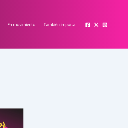
En movimiento
También importa