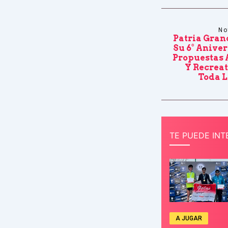
No
Patria Gran
Su 6° Anive
Propuestas 
Y Recreat
Toda L
TE PUEDE INT
A JUGAR