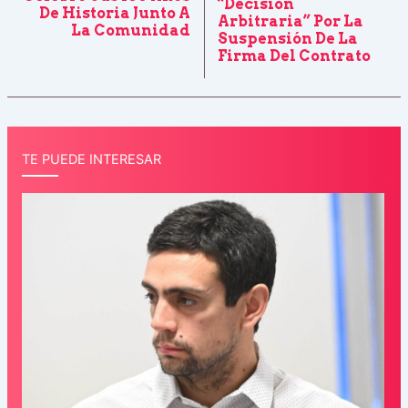
“decisión
De Historia Junto A
Arbitraria” Por La
La Comunidad
Suspensión De La
Firma Del Contrato
TE PUEDE INTERESAR