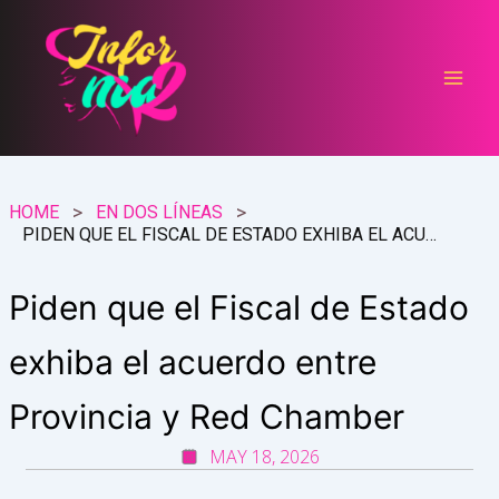
Ir
al
contenido
HOME
EN DOS LÍNEAS
PIDEN QUE EL FISCAL DE ESTADO EXHIBA EL ACUERDO ENTRE PROVINCIA Y RED CHAMBER
Piden que el Fiscal de Estado
exhiba el acuerdo entre
Provincia y Red Chamber
MAY 18, 2026